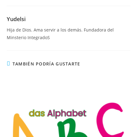
a
a
m
o
c
st
ai
m
e
o
l
p
Yudelsi
b
d
ar
Hija de Dios. Ama servir a los demás. Fundadora del
o
o
tir
Minsterio IntegradoS
o
n
k
TAMBIÉN PODRÍA GUSTARTE