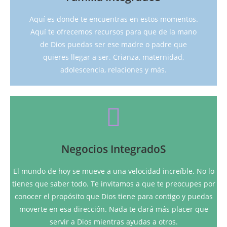
Dios quiere que nos ocupemos con amor de la
descuides a tu familia, es tu primer ministerio.
Aquí es donde te encuentras en estos momentos.
que bendice, que permanece para siempre. NO
Aquí te ofrecemos recursos para que de la mano
integrada a Dios, una crianza de la mano de Dios,
de Dios puedas ser ese madre o padre que
Para que entiendas los principios de la crianza
quieres llegar a ser. Crianza, maternidad,
adolescencia, relaciones y más.
Familia IntegradoS
Quiero integrarme
Negocios IntegradoS
Dios.
hacer crecer tu negocio de manera integrada a
El mundo de hoy se mueve a una velocidad increíble. No lo
como agencia te proveerán las herramientas para
tienes que saber todo. Te invitamos a que te preocupes por
de manera que agrade a Dios. Nuestros servicios
conocer el propósito que Dios tiene para contigo y puedas
Te ayudamos a usar el internet, las redes sociales,
moverte en esa dirección. Nada te dará más placer que
Trabajo Integrados
servir a Dios mientras ayudas a otros.