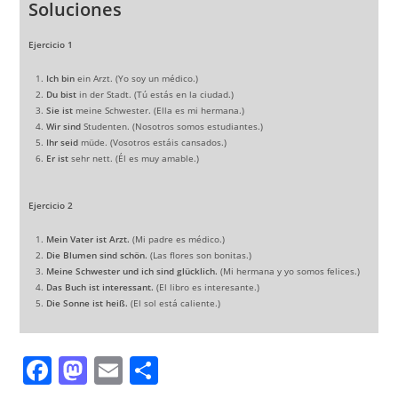
Soluciones
Ejercicio 1
Ich bin
ein Arzt. (Yo soy un médico.)
Du bist
in der Stadt. (Tú estás en la ciudad.)
Sie ist
meine Schwester. (Ella es mi hermana.)
Wir sind
Studenten. (Nosotros somos estudiantes.)
Ihr seid
müde. (Vosotros estáis cansados.)
Er ist
sehr nett. (Él es muy amable.)
Ejercicio 2
Mein Vater ist Arzt.
(Mi padre es médico.)
Die Blumen sind schön.
(Las flores son bonitas.)
Meine Schwester und ich sind glücklich.
(Mi hermana y yo somos felices.)
Das Buch ist interessant.
(El libro es interesante.)
Die Sonne ist heiß.
(El sol está caliente.)
F
M
E
C