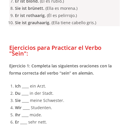
Er ist blond.
(Él es rubio.)
Sie ist brünett.
(Ella es morena.)
Er ist rothaarig.
(Él es pelirrojo.)
Sie ist grauhaarig.
(Ella tiene cabello gris.)
Ejercicios para Practicar el Verbo
"Sein":
Ejercicio 1: Completa las siguientes oraciones con la
forma correcta del verbo “sein” en alemán.
Ich
____ ein Arzt.
Du
____ in der Stadt.
Sie
____ meine Schwester.
Wir
____ Studenten.
Ihr
____ müde.
Er
____ sehr nett.