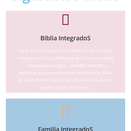
Quiero integrarme
Biblia IntegradoS
todo tiempo.
Es la base de nuestro crecimiento y de nuestra
Palabra y ponerla en prática en todo lugar y en
relación con Dios. La Palabra de Dios nos enseña,
necesitamos ser intencionales al estudiar la
redarguye y nos guía. Grandes verdades
NO basta con leer la Biblia de vez en cuando,
absolutas que se encuentran dentro de la BIblia,
Integrados a la Palabra de Dios
la Palabra hermosa y poderosa de Diosy que no
puedes dejar de conocer.
Quiero integrarme
nueva generación.
Familia IntegradoS