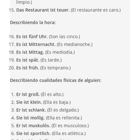
limpio.)
Das Restaurant ist teuer.
(El restaurante es caro.)
Describiendo la hora:
Es ist fünf Uhr.
(Son las cinco.)
Es ist Mitternacht.
(Es medianoche.)
Es ist Mittag.
(Es mediodía.)
Es ist spät.
(Es tarde.)
Es ist früh.
(Es temprano.)
De
scribiendo c
ualidades físicas de alguien:
Er ist groß.
(Él es alto.)
Sie ist klein.
(Ella es baja.)
Er ist schlank.
(Él es delgado.)
Sie ist mollig.
(Ella es rellenita.)
Er ist muskulös.
(Él es musculoso.)
Sie ist sportlich.
(Ella es atlética.)