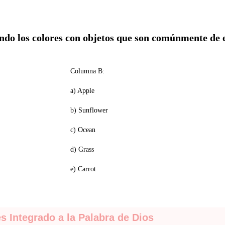
ando los colores con objetos que son comúnmente de e
Columna B:
a) Apple
b) Sunflower
c) Ocean
d) Grass
e) Carrot
és Integrado a la Palabra de Dios