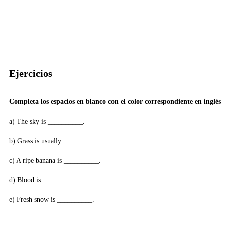
Ejercicios
Completa los espacios en blanco con el color correspondiente en inglés
a) The sky is __________.
b) Grass is usually __________.
c) A ripe banana is __________.
d) Blood is __________.
e) Fresh snow is __________.