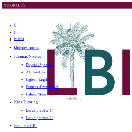
INTEGRADOS
Inicio
Quiénes somos
Idiomas/Niveles
Español/Spanisch
Alemán/Deutsch
Inglés / Englisch
Francés /Französisch
Italiano/Italienisch
Kids Tutoring
Let us practice 1!
Let us practice 2!
Recursos LBI