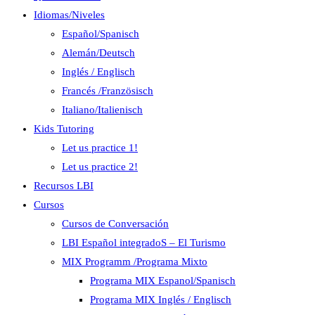
Idiomas/Niveles
Español/Spanisch
Alemán/Deutsch
Inglés / Englisch
Francés /Französisch
Italiano/Italienisch
Kids Tutoring
Let us practice 1!
Let us practice 2!
Recursos LBI
Cursos
Cursos de Conversación
LBI Español integradoS – El Turismo
MIX Programm /Programa Mixto
Programa MIX Espanol/Spanisch
Programa MIX Inglés / Englisch